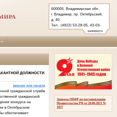
600005, Владимирская обл.,
г. Владимир, пр. Октябрьский,
МИРА
д. 40
Тел.: (4922) 53-28-05, 43-03-
66 (ф.)
развернуть
oktiabrsky.wld@sudrf.ru
ВАКАНТНОЙ ДОЛЖНОСТИ
версия для печати
венной гражданской службе
рственной гражданской
Запросы ОПФР по постановлению
дения конкурса на
Правительства РФ от 28.06.2021 №
1037
ии в Октябрьском
бы обеспечивает