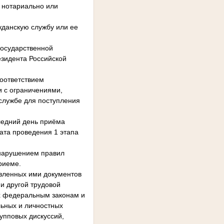
 нотариально или
жданскую службу или ее
государственной
зидента Российской
соответствием
и с ограничениями,
службе для поступления
ледний день приёма
ата проведения 1 этапа
 нарушением правил
риеме.
авленных ими документов
и другой трудовой
их федеральным законам и
ьных и личностных
упповых дискуссий,