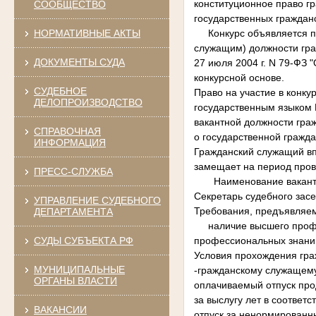
конституционное право гр
СООБЩЕСТВО
государственных граждан
НОРМАТИВНЫЕ АКТЫ
Конкурс объявляется по
служащим) должности гра
ДОКУМЕНТЫ СУДА
27 июля 2004 г. N 79-ФЗ 
конкурсной основе
СУДЕБНОЕ
Право на участие в конк
ДЕЛОПРОИЗВОДСТВО
государственным языком
вакантной должности гра
СПРАВОЧНАЯ
о государственной гражда
ИНФОРМАЦИЯ
Гражданский служащий впр
замещает на период пров
ПРЕСС-СЛУЖБА
Наименование вакант
Секретарь судебного зас
УПРАВЛЕНИЕ СУДЕБНОГО
Требования, предъявляе
ДЕПАРТАМЕНТА
наличие высшего профес
СУДЫ СУБЪЕКТА РФ
профессиональных знаний
Условия прохождения гра
МУНИЦИПАЛЬНЫЕ
-гражданскому служащему
ОРГАНЫ ВЛАСТИ
оплачиваемый отпуск про
за выслугу лет в соотве
ВАКАНСИИ
отпуск за ненормированн