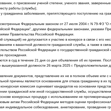
вании, о присвоении ученой степени, ученого звания, заверенные
есту работы (службы);
и у гражданина заболевания, препятствующего поступлению на гра
усмотренные Федеральным законом от 27 июля 2004 г. N 79-ФЗ "О 
ийской Федерации", другими федеральными законами, указами Пре
иями Правительства Российской Федерации.
служащий) не допускается к участию в конкурсе в связи с его не
аниям к вакантной должности гражданской службы, а также в связ
тельством Российской Федерации о государственной гражданской 
 ее прохождения.
я в суд в течение 21 дня со дня объявления об их приеме. Пос
 вышеуказанной должности 26 марта 2025 г. Предположительная д
вление документов, представление их не в полном объеме или с
ьной причины являются основанием для отказа гражданину в их п
 конкурсная комиссия оценивает кандидатов на основании предст
ении гражданской или иной государственной службы, осуществлени
а основе конкурсных процедур с использованием не противоречащ
вовым актам Российской Федерации методов оценки профессионал
чая индивидуальное собеседование, анкетирование, проведение гр