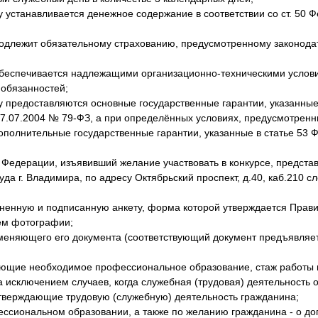
устанавливается денежное содержание в соответствии со ст. 50 Ф
одлежит обязательному страхованию, предусмотренному законода
обеспечивается надлежащими организационно-техническими услов
обязанностей;
 предоставляются основные государственные гарантии, указанные 
27.07.2004 № 79-ФЗ, а при определённых условиях, предусмотрен
ополнительные государственные гарантии, указанные в статье 53 Ф
дерации, изъявивший желание участвовать в конкурсе, представ
уда г. Владимира, по адресу Октябрьский проспект, д.40, каб.210 
лненную и подписанную анкету, форма которой утверждается Прав
ем фотографии;
аменяющего его документа (соответствующий документ предъявляе
ающие необходимое профессиональное образование, стаж работы 
а исключением случаев, когда служебная (трудовая) деятельность
тверждающие трудовую (служебную) деятельность гражданина;
ессиональном образовании, а также по желанию гражданина - о д