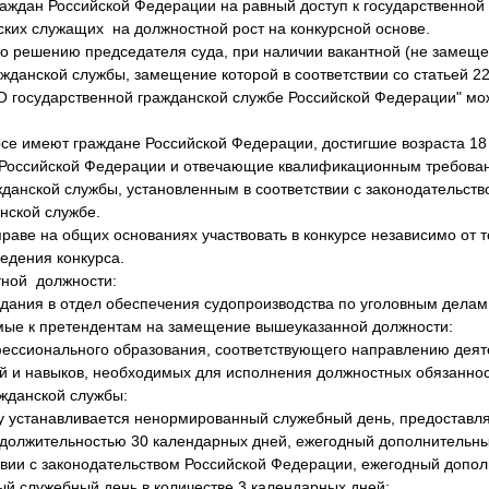
аждан Российской Федерации на равный доступ к государственной 
ских служащих на должностной рост на конкурсной основе.
 решению председателя суда, при наличии вакантной (не замеще
жданской службы, замещение которой в соответствии со статьей 22
"О государственной гражданской службе Российской Федерации" мо
.
урсе имеют граждане Российской Федерации, достигшие возраста 18
 Российской Федерации и отвечающие квалификационным требова
жданской службы, установленным в соответствии с законодательст
нской службе.
аве на общих основаниях участвовать в конкурсе независимо от т
едения конкурса.
ной должности:
едания в отдел обеспечения судопроизводства по уголовным делам
мые к претендентам на замещение вышеуказанной должности:
сионального образования, соответствующего направлению деяте
 и навыков, необходимых для исполнения должностных обязаннос
жданской службы:
 устанавливается ненормированный служебный день, предоставл
должительностью 30 календарных дней, ежегодный дополнительн
тствии с законодательством Российской Федерации, ежегодный доп
ый служебный день в количестве 3 календарных дней;