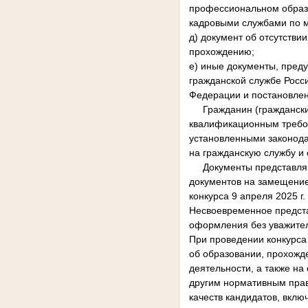
профессиональном образо
кадровыми службами по м
д) документ об отсутстви
прохождению;
е) иные документы, пред
гражданской службе Росс
Федерации и постановлен
Гражданин (гражданский 
квалификационным требов
установленными законода
на гражданскую службу и
Документы представляютс
документов на замещение
конкурса 9 апреля 2025 г.
Несвоевременное предста
оформления без уважител
При проведении конкурса
об образовании, прохожд
деятельности, а также н
другим нормативным пра
качеств кандидатов, вклю