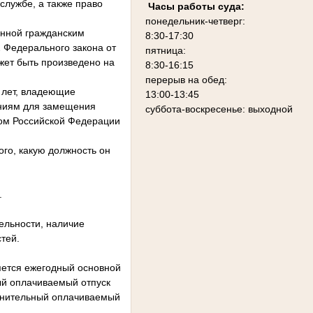
службе, а также право
Часы работы суда:
понедельник-четверг:
нной гражданским
8:30-17:30
 Федерального закона от
пятница:
жет быть произведено на
8:30-16:15
перерыв на обед:
 лет, владеющие
13:00-13:45
ниям для замещения
суббота-воскресенье: выходной
вом Российской Федерации
ого, какую должность он
.
льности, наличие
тей.
яется ежегодный основной
ый оплачиваемый отпуск
олнительный оплачиваемый