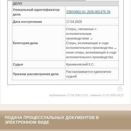
ДЕЛО
Уникальный идентификатор
33RS0002-01-2026-002479-39
дела
Дата поступления
17.04.2026
Споры, связанные с
исполнительным
производством →
Категория дела
Споры, возникающие в ходе
исполнительного производства →
иные споры, возникающие в ходе
исполнительного производства
Судья
Крыжановский К.С.
Рассматривается единолично
Признак рассмотрения дела
судьей
опубликовано 17.04.2026 13:51, изменено 17.07.2026 19:27
ПОДАЧА ПРОЦЕССУАЛЬНЫХ ДОКУМЕНТОВ В
ЭЛЕКТРОННОМ ВИДЕ