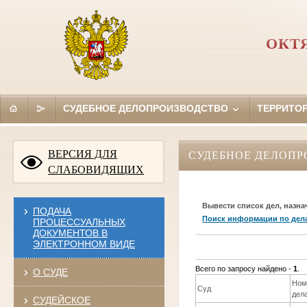
ОКТ
СУДЕБНОЕ ДЕЛОПРОИЗВОДСТВО
ТЕРРИТО
ВЕРСИЯ ДЛЯ
СУДЕБНОЕ ДЕЛОПР
СЛАБОВИДЯЩИХ
Вывести список дел, назна
ПОДАЧА
Поиск информации по дел
ПРОЦЕССУАЛЬНЫХ
ДОКУМЕНТОВ В
ЭЛЕКТРОННОМ ВИДЕ
Всего по запросу найдено -
1
.
О СУДЕ
Ном
Суд
дел
СУДЕЙСКОЕ