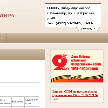
600005, Владимирская обл.,
г. Владимир, пр. Октябрьский,
МИРА
д. 40
Тел.: (4922) 53-28-05, 43-03-
66 (ф.)
развернуть
oktiabrsky.wld@sudrf.ru
Запросы ОПФР по постановлению
Правительства РФ от 28.06.2021 №
1037
Дата
Судебные
Решение
решения
акты