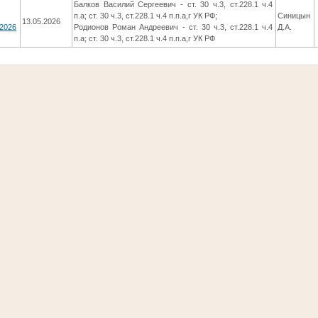
Балков Василий Сергеевич - ст. 30 ч.3, ст.228.1 ч.4
п.а; ст. 30 ч.3, ст.228.1 ч.4 п.п.а,г УК РФ;
Синицын
13.05.2026
/2026
Родионов Роман Андреевич - ст. 30 ч.3, ст.228.1 ч.4
Д.А.
п.а; ст. 30 ч.3, ст.228.1 ч.4 п.п.а,г УК РФ