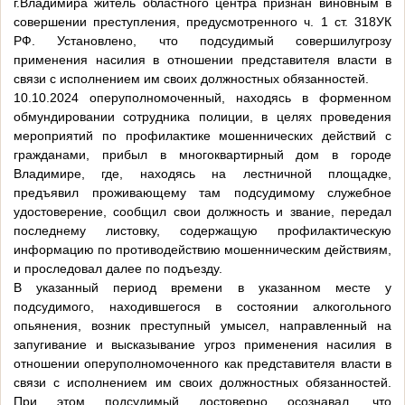
г.Владимира житель областного центра признан виновным в
совершении преступления, предусмотренного ч. 1 ст. 318УК
РФ. Установлено, что подсудимый совершилугрозу
применения насилия в отношении представителя власти в
связи с исполнением им своих должностных обязанностей.
10.10.2024 оперуполномоченный, находясь в форменном
обмундировании сотрудника полиции, в целях проведения
мероприятий по профилактике мошеннических действий с
гражданами, прибыл в многоквартирный дом в городе
Владимире, где, находясь на лестничной площадке,
предъявил проживающему там подсудимому служебное
удостоверение, сообщил свои должность и звание, передал
последнему листовку, содержащую профилактическую
информацию по противодействию мошенническим действиям,
и проследовал далее по подъезду.
В указанный период времени в указанном месте у
подсудимого, находившегося в состоянии алкогольного
опьянения, возник преступный умысел, направленный на
запугивание и высказывание угроз применения насилия в
отношении оперуполномоченного как представителя власти в
связи с исполнением им своих должностных обязанностей.
При этом подсудимый достоверно осознавал, что